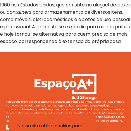
1960 nos Estados Unidos, que consiste no aluguel de boxes
ou
containers
para armazenamento de diversos itens,
como móveis, eletrodomésticos e objetos de uso pessoal
e profissional. A proposta se expandiu para outros países
e hoje tornou-se alternativa para quem precisa de mais
espaço, correspondendo à extensão da própria casa.
A atividade principal da Espaço A+ é a locação temporária de imóveis próprios , funcionando
no modelo de negócio chamado “self-storage” ou “box”. Esse formato é projetado para
armazenar diferentes tipos de bens, com a responsabilidade de colocar, conservar, manter e
retirar os itens sendo inteiramente dos locatários (autogestão). A Espaço A+ não se encarrega
da manutenção ou segurança dos itens guardados no espaço alugado, atuando apenas como
locadora de espaço, conforme definido pelo contrato de locação e pela legislação brasileira.
Links Úteis
Nosso site utiliza cookies para