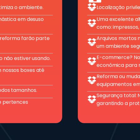
imiza o ambiente.
Localização privile
inástica em desuso
Uma excelente alt
como: impressos, 
 reforma farão parte
Arquivos mortos n
um ambiente seg
E-commerce? Noss
o não estiver usando.
econômica para m
 nossos boxes até
Reforma ou mudan
equipamentos em
odos tamanhos.
Segurança total: 
e pertences
garantindo a prot