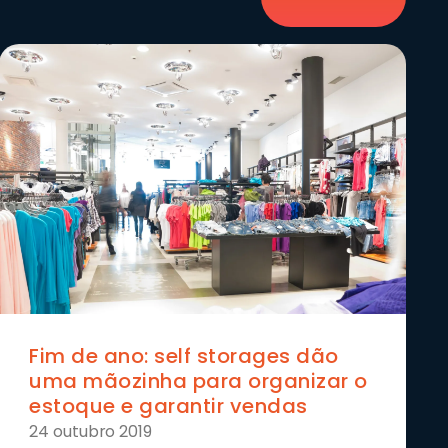
Fim de ano: self storages dão
uma mãozinha para organizar o
estoque e garantir vendas
24 outubro 2019