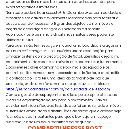
acomodar os itens mais bonitos e, em quadros e painéis, para
expor fotografias e impressos.
Nem tudo poderá ficar exposto? Então embale-os com cuidado e
armazene em caixas devidamente identificadas para facilitar a
busca quando necessário. E grandes objetos como móveis e
peças de decoração antigos ou herdados da família?
Acomodá-los é bem mais difícil, mas muitas vezes podem ter
utilidade futura.
Para quem não tem espaço em casa, uma boa dica é alugar um
box num
self storage.
Muitos usuários usam essa opção para
armazenar itens como decoração de Natal, utensílios de jardim,
equipamentos de esportes e móveis que podem usar futuramente.
É possível escolher o tamanho de box mais adequado e os
contratos são mensais, sem necessidade de fiador, o que facilita
a contratação. Para ter uma ideia do tamanho de box que
precisaria, existe uma ferramenta que que faz esse cálculo:
https://espacoamaisself.com.br/calculadora-de-espaco/
Como a gestão do espaço interno é feita pelo próprio cliente, as
dicas de organização valem para o box também. Caixas
devidamente identificadas, lista do que foi armazenado e móveis
e utensílios embalados e distribuídos de forma que o acesso seja
fácil são dicas importantes para que o box seja um espaço
funcional e não um novo “cantinho da bagunça”.
COMPARTILHE ESSE POST