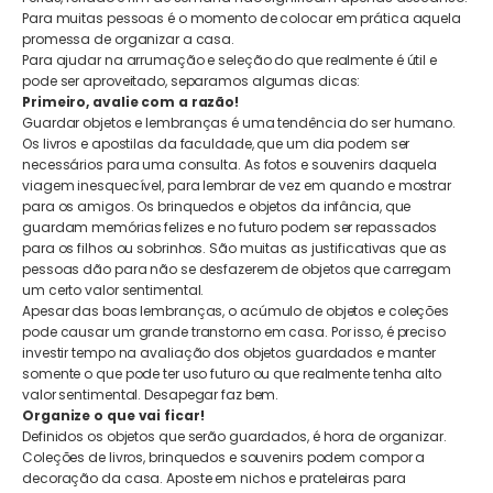
Para muitas pessoas é o momento de colocar em prática aquela
promessa de organizar a casa.
Para ajudar na arrumação e seleção do que realmente é útil e
pode ser aproveitado, separamos algumas dicas:
Primeiro, avalie com a razão!
Guardar objetos e lembranças é uma tendência do ser humano.
Os livros e apostilas da faculdade, que um dia podem ser
necessários para uma consulta. As fotos e souvenirs daquela
viagem inesquecível, para lembrar de vez em quando e mostrar
para os amigos. Os brinquedos e objetos da infância, que
guardam memórias felizes e no futuro podem ser repassados
para os filhos ou sobrinhos. São muitas as justificativas que as
pessoas dão para não se desfazerem de objetos que carregam
um certo valor sentimental.
Apesar das boas lembranças, o acúmulo de objetos e coleções
pode causar um grande transtorno em casa. Por isso, é preciso
investir tempo na avaliação dos objetos guardados e manter
somente o que pode ter uso futuro ou que realmente tenha alto
valor sentimental. Desapegar faz bem.
Organize o que vai ficar!
Definidos os objetos que serão guardados, é hora de organizar.
Coleções de livros, brinquedos e souvenirs podem compor a
decoração da casa. Aposte em nichos e prateleiras para