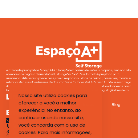
A atividade principal da Espaço A+ é a locação temporária de imóveis próprios , funcionando
no modelo de negócio chamado “self-storage” ou “box”. Esse formato é projetado para
armazenar diferentes tipos de bens, com a responsabilidade de colocar, conservar, manter e
retirar os itens sendo inteiramente dos locatários (autogestão). A Espaço A+ não se encarrega
da manutenção ou segurança dos itens guardados no espaço alugado, atuando apenas como
locadora de espaço, conforme definido pelo contrato de locação e pela legislação brasileira.
Links Úteis
Nosso site utiliza cookies para
oferecer a você a melhor
Início
Sobre Nós
Unidades
Blog
experiência. No entanto, ao
Entre em Contato
continuar usando nosso site,
atendimento@espacoamaisself.com.br
você concorda com o uso de
(41) 3079-1112
cookies. Para mais informações,
(41) 9 8901-2400