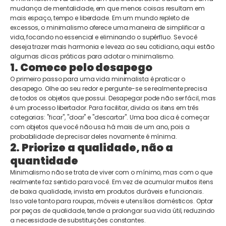
mudança de mentalidade, em que menos coisas resultam em
mais espaço, tempo e liberdade. Em um mundo repleto de
excessos, o minimalismo oferece uma maneira de simplificar a
vida, focando no essencial e eliminando o supérfluo. Se você
deseja trazer mais harmonia e leveza ao seu cotidiano, aqui estão
algumas dicas práticas para adotar o minimalismo.
1. Comece pelo desapego
O primeiro passo para uma vida minimalista é praticar o
desapego. Olhe ao seu redor e pergunte-se se realmente precisa
de todos os objetos que possui. Desapegar pode não ser fácil, mas
é um processo libertador. Para facilitar, divida os itens em três
categorias: "ficar", "doar" e "descartar". Uma boa dica é começar
com objetos que você não usa há mais de um ano, pois a
probabilidade de precisar deles novamente é mínima.
2. Priorize a qualidade, não a
quantidade
Minimalismo não se trata de viver com o mínimo, mas com o que
realmente faz sentido para você. Em vez de acumular muitos itens
de baixa qualidade, invista em produtos duráveis e funcionais.
Isso vale tanto para roupas, móveis e utensílios domésticos. Optar
por peças de qualidade, tende a prolongar sua vida útil, reduzindo
a necessidade de substituições constantes.