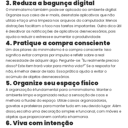
3. Reduza a bagunça digital
O minimalismo também pode ser aplicado ao ambiente digital.
Organize sua caixa de e-mails, desinstale aplicativos que não
utiliza e faça uma limpeza nos arquivos do computador. Menos
distrações facilitam o foco nas tarefas importantes. Outra dica útil
é desativar as notificações de aplicativos desnecessários, pois
ajuda a reduzir o estresse e aumentar a produtividade.
4. Pratique a compra consciente
Um dos pilares do minimalismo é a compra consciente. Isso
significa evitar compras por impulso e refletir sobre a real
necessidade de adquirir algo. Pergunte-se: "Eu realmente preciso
disso? Este item trará valor para minha vida?" Se a resposta for
não, é melhor deixar de lado. Essa prática ajuda a evitar o
acúmulo de objetos desnecessários.
5. Organize seu espaço físico
A organização é fundamental para o minimalismo. Manter o
ambiente limpo e organizado reduz a sensação de caos e
melhora a fluidez do espaço. Utilize caixas organizadoras,
gavetas e prateleiras para manter tudo em seu devido lugar. Além
disso, escolha uma decoração simples e funcional, com móveis e
objetos que proporcionem conforto e harmonia.
6. Viva com intenção