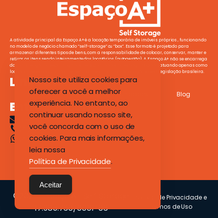
A atividade principal da Espaço A+ é a locação temporária de imóveis próprios , funcionando
no modelo de negócio chamado “self-storage” ou “box”. Esse formato é projetado para
armazenar diferentes tipos de bens, com a responsabilidade de colocar, conservar, manter e
retirar os itens sendo inteiramente dos locatários (autogestão). A Espaço A+ não se encarrega
da manutenção ou segurança dos itens guardados no espaço alugado, atuando apenas como
locadora de espaço, conforme definido pelo contrato de locação e pela legislação brasileira.
Links Úteis
Nosso site utiliza cookies para
oferecer a você a melhor
Início
Sobre Nós
Unidades
Blog
experiência. No entanto, ao
Entre em Contato
continuar usando nosso site,
atendimento@espacoamaisself.com.br
você concorda com o uso de
(41) 3079-1112
cookies. Para mais informações,
(41) 9 8901-2400
leia nossa
Política de Privacidade
.
Aceitar
©2021 -Espaço A+ Self Storage
Política de Privacidade e
17.985.760/0001-06
Termos de Uso