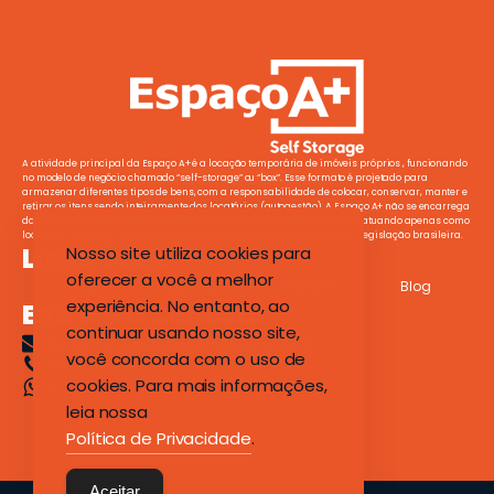
A atividade principal da Espaço A+ é a locação temporária de imóveis próprios , funcionando
no modelo de negócio chamado “self-storage” ou “box”. Esse formato é projetado para
armazenar diferentes tipos de bens, com a responsabilidade de colocar, conservar, manter e
retirar os itens sendo inteiramente dos locatários (autogestão). A Espaço A+ não se encarrega
da manutenção ou segurança dos itens guardados no espaço alugado, atuando apenas como
locadora de espaço, conforme definido pelo contrato de locação e pela legislação brasileira.
Links Úteis
Nosso site utiliza cookies para
oferecer a você a melhor
Início
Sobre Nós
Unidades
Blog
experiência. No entanto, ao
Entre em Contato
continuar usando nosso site,
atendimento@espacoamaisself.com.br
você concorda com o uso de
(41) 3079-1112
cookies. Para mais informações,
(41) 9 8901-2400
leia nossa
Política de Privacidade
.
Aceitar