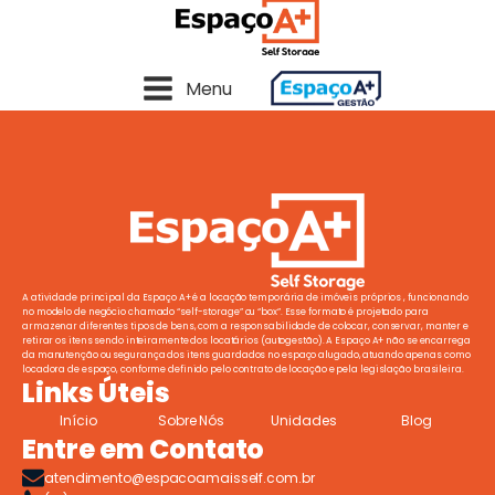
Menu
A atividade principal da Espaço A+ é a locação temporária de imóveis próprios , funcionando
no modelo de negócio chamado “self-storage” ou “box”. Esse formato é projetado para
armazenar diferentes tipos de bens, com a responsabilidade de colocar, conservar, manter e
retirar os itens sendo inteiramente dos locatários (autogestão). A Espaço A+ não se encarrega
da manutenção ou segurança dos itens guardados no espaço alugado, atuando apenas como
locadora de espaço, conforme definido pelo contrato de locação e pela legislação brasileira.
Links Úteis
Início
Sobre Nós
Unidades
Blog
Entre em Contato
atendimento@espacoamaisself.com.br