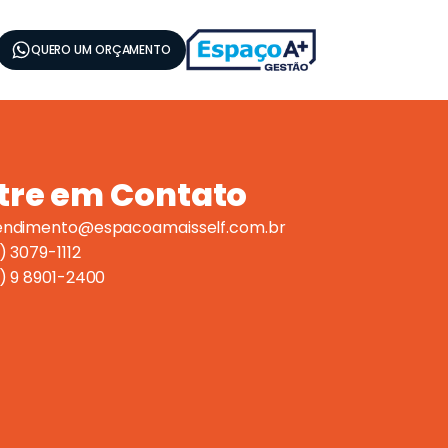
QUERO UM ORÇAMENTO
tre em Contato
endimento@espacoamaisself.com.br
) 3079-1112
1) 9 8901-2400