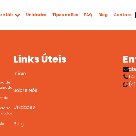
re Nós
Unidades
Tipos de Box
FAQ
Blog
Contato
Links Úteis
En
at
Início
(41
ria de
(4
chamado
Sobre Nós
idade
Unidades
não se
ardados
Blog
ela