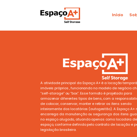
Início
Sob
A atividade principal da Espaço A+ é a locação temporá
imóveis próprios , funcionando no modelo de negócio 
“self-storage” ou “box”. Esse formato é projetado para
armazenar diferentes tipos de bens, com a responsabil
de colocar, conservar, manter e retirar os itens sendo
inteiramente dos locatários (autogestão). A Espaço A+ 
encarrega da manutenção ou segurança dos itens gu
no espaço alugado, atuando apenas como locadora de
espaço, conforme definido pelo contrato de locação e p
legislação brasileira.