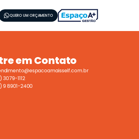
QUERO UM ORÇAMENTO
tre em Contato
endimento@espacoamaisself.com.br
) 3079-1112
1) 9 8901-2400