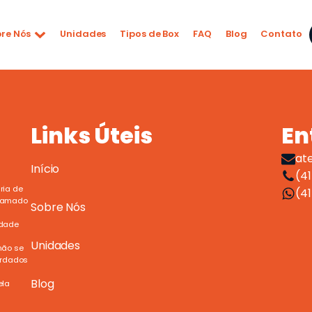
re Nós
Unidades
Tipos de Box
FAQ
Blog
Contato
Links Úteis
En
at
Início
(41
ria de
(4
chamado
Sobre Nós
idade
Unidades
não se
ardados
Blog
ela