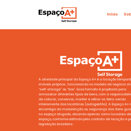
Início
Sob
A atividade principal da Espaço A+ é a locação temporá
imóveis próprios , funcionando no modelo de negócio 
“self-storage” ou “box”. Esse formato é projetado para
armazenar diferentes tipos de bens, com a responsabil
de colocar, conservar, manter e retirar os itens sendo
inteiramente dos locatários (autogestão). A Espaço A+ 
encarrega da manutenção ou segurança dos itens gu
no espaço alugado, atuando apenas como locadora de
espaço, conforme definido pelo contrato de locação e p
legislação brasileira.