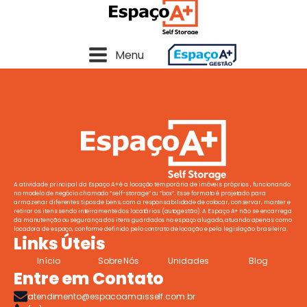
Menu
A atividade principal da Espaço A+ é a locação temporária de imóveis próprios , funcionando
no modelo de negócio chamado “self-storage” ou “box”. Esse formato é projetado para
armazenar diferentes tipos de bens, com a responsabilidade de colocar, conservar, manter e
retirar os itens sendo inteiramente dos locatários (autogestão). A Espaço A+ não se encarrega
da manutenção ou segurança dos itens guardados no espaço alugado, atuando apenas como
locadora de espaço, conforme definido pelo contrato de locação e pela legislação brasileira.
Links Úteis
Início
Sobre Nós
Unidades
Blog
Entre em Contato
atendimento@espacoamaisself.com.br