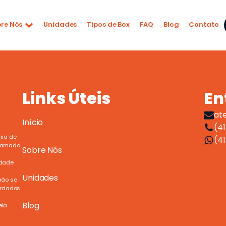
re Nós
Unidades
Tipos de Box
FAQ
Blog
Contato
Links Úteis
En
at
Início
(41
ria de
(4
chamado
Sobre Nós
idade
Unidades
não se
ardados
Blog
ela