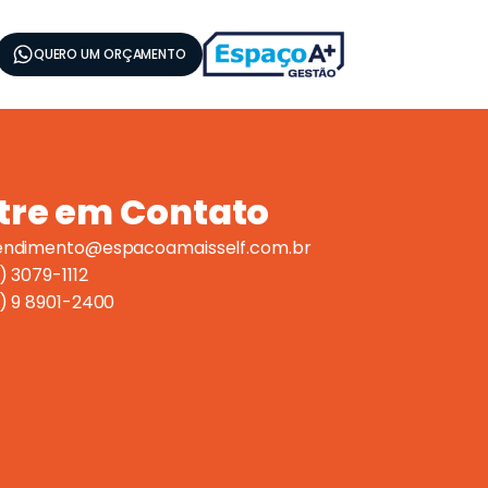
QUERO UM ORÇAMENTO
tre em Contato
endimento@espacoamaisself.com.br
) 3079-1112
1) 9 8901-2400