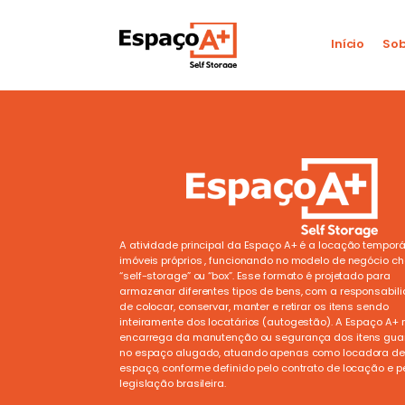
Início
Sob
A atividade principal da Espaço A+ é a locação temporá
imóveis próprios , funcionando no modelo de negócio 
“self-storage” ou “box”. Esse formato é projetado para
armazenar diferentes tipos de bens, com a responsabil
de colocar, conservar, manter e retirar os itens sendo
inteiramente dos locatários (autogestão). A Espaço A+ 
encarrega da manutenção ou segurança dos itens gu
no espaço alugado, atuando apenas como locadora de
espaço, conforme definido pelo contrato de locação e p
legislação brasileira.